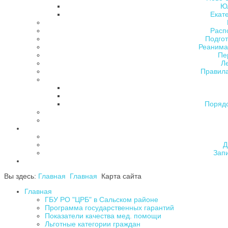
Ю
Екат
Расп
Подгот
Реанима
Пе
Л
Правила
Поряд
Д
Зап
Вы здесь:
Главная
Главная
Карта сайта
Главная
ГБУ РО "ЦРБ" в Сальском районе
Программа государственных гарантий
Показатели качества мед. помощи
Льготные категории граждан