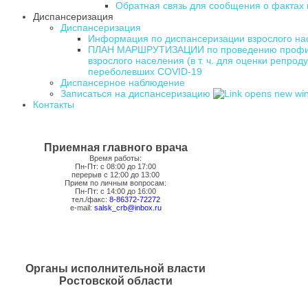
Обратная связь для сообщения о фактах
Диспансеризация
Диспансеризация
Информация по диспансеризации взрослого нас
ПЛАН МАРШРУТИЗАЦИИ по проведению профилак
взрослого населения (в т. ч. для оценки репро
переболевших COVID-19
Диспансерное наблюдение
Записаться на диспансеризацию
Контакты
Приемная главного врача
Время работы:
Пн-Пт: с 08:00 до 17:00
перерыв с 12:00 до 13:00
Прием по личным вопросам:
Пн-Пт: с 14:00 до 16:00
тел./факс:
8-86372-72272
e-mail:
salsk_crb@inbox.ru
Органы исполнительной власти
Ростовской области