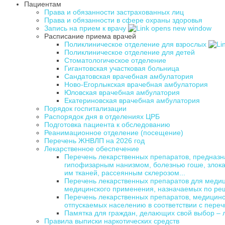
Пациентам
Права и обязанности застрахованных лиц
Права и обязанности в сфере охраны здоровья
Запись на прием к врачу
Расписание приема врачей
Поликлиническое отделение для взрослых
Поликлиническое отделение для детей
Стоматологическое отделение
Гигантовская участковая больница
Сандатовская врачебная амбулатория
Ново-Егорлыкская врачебная амбулатория
Юловская врачебная амбулатория
Екатериновская врачебная амбулатория
Порядок госпитализации
Распорядок дня в отделениях ЦРБ
Подготовка пациента к обследованию
Реанимационное отделение (посещение)
Перечень ЖНВЛП на 2026 год
Лекарственное обеспечение
Перечень лекарственных препаратов, предназн
гипофизарным нанизмом, болезнью гоше, злок
им тканей, рассеянным склерозом...
Перечень лекарственных препаратов для медиц
медицинского применения, назначаемых по ре
Перечень лекарственных препаратов, медицинс
отпускаемых населению в соответствии с переч
Памятка для граждан, делающих свой выбор – 
Правила выписки наркотических средств