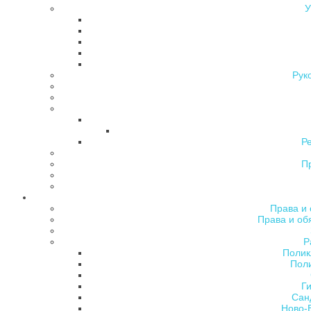
У
Рук
Р
П
Права и 
Права и об
Р
Полик
Поли
Ги
Сан
Ново-