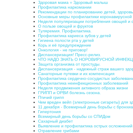
Здоровая мама = Здоровый малыш
Профилактика наркомании
Рекомендации по планированию детей, здоровь
Основные меры профилактики коронавирусной
Неделя популяризации потребления овощей и 
О пользе овощей и фруктов
Туляремия. Профилактика.
Профилактика кариеса зубов у детей
Гигиена полости рта у детей
Корь и её предупреждение
Онкология - не приговор!
Диспансеризация! Пресс-релиз.
ЧТО НАДО ЗНАТЬ О НОРОВИРУСНОЙ ИНФЕК
Защита организма от простуды.
Диспансеризация - надежный страж вашего здо
Санаторные путевки и их компенсация
Профилактика сердечно-сосудистых заболевани
Профилактика неинфекционных заболеваний
Неделя продвижения активного образа жизни
ГРИПП и ОРВИ болезнь сезона.
Птичий грипп
Чем вреден вейп (электронные сигареты) для з
11 декабря - Всемирный день борьбы с бронхи
Гипертония
Всемирный день борьбы со СПИДом
Сахарный диабет
Выявление и профилактика острых осложнений 
Отравление грибами