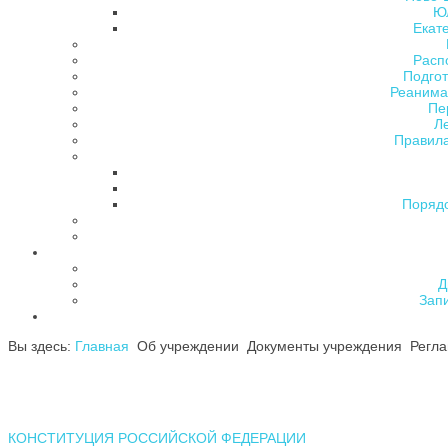
Ю
Екат
Расп
Подгот
Реанима
Пе
Л
Правила
Поряд
Д
Зап
Вы здесь:
Главная
Об учреждении
Документы учреждения
Регл
КОНСТИТУЦИЯ РОССИЙСКОЙ ФЕДЕРАЦИИ