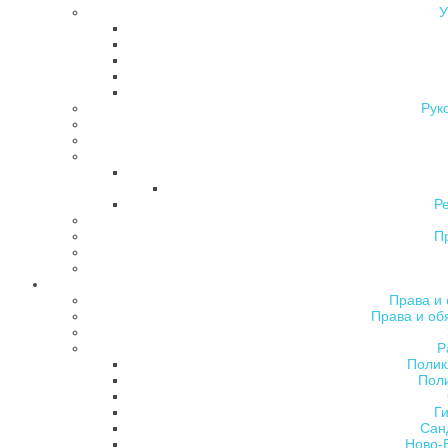
У
Рук
Р
П
Права и 
Права и об
Р
Полик
Поли
Ги
Сан
Ново-