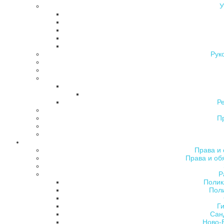
У
Рук
Р
П
Права и 
Права и об
Р
Полик
Поли
Ги
Сан
Ново-