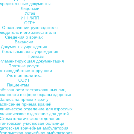
чредительные документы
Лицензии
Устав
ИНН/КПП
ОГРН
О назначении руководителя
оводитель и его заместители
Сведения о врачах
Вакансии
Документы учреждения
Локальные акты учреждения
Приказы
егламентирующая документация
Платные услуги
ротиводействие коррупции
Учетная политика
СОУТ
Пациентам
обязанности застрахованных лиц
язанности в сфере охраны здоровья
Запись на прием к врачу
асписание приема врачей
линическое отделение для взрослых
клиническое отделение для детей
Стоматологическое отделение
гантовская участковая больница
датовская врачебная амбулатория
Егорлыкская врачебная амбулатория