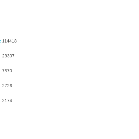
х
114418
29307
7570
2726
2174