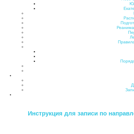
Ю
Екат
Расп
Подгот
Реанима
Пе
Л
Правила
Поряд
Д
Зап
Инструкция для записи по направле