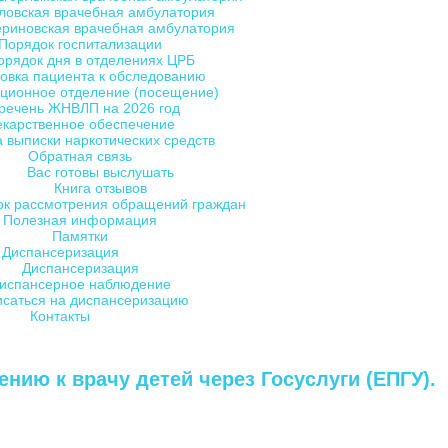
ловская врачебная амбулатория
ериновская врачебная амбулатория
Порядок госпитализации
орядок дня в отделениях ЦРБ
овка пациента к обследованию
ционное отделение (посещение)
речень ЖНВЛП на 2026 год
екарственное обеспечение
 выписки наркотических средств
Обратная связь
Вас готовы выслушать
Книга отзывов
ок рассмотрения обращений граждан
Полезная информация
Памятки
Диспансеризация
Диспансеризация
испансерное наблюдение
исаться на диспансеризацию
Контакты
нию к врачу детей через Госуслуги (ЕПГУ).