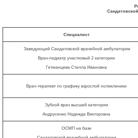
Р
Сандатовской
Специалист
Заведующий Сандатовской врачебной амбулатории
Врач-педиатр участковый 2 категории
Гетманцева Стелла Ивановна
Врач-терапевт по графику взрослой поликлиники
Зубной врач высшей категории
Андрусенко Надежда Викторовна
ОСМП на базе
Сандатовской врачебной амбулатории