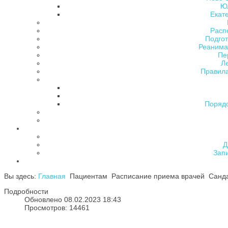
Ю
Екат
Расп
Подгот
Реанима
Пе
Л
Правила
Поряд
Д
Зап
Вы здесь:
Главная
Пациентам
Расписание приема врачей
Санда
Подробности
Обновлено 08.02.2023 18:43
Просмотров: 14461