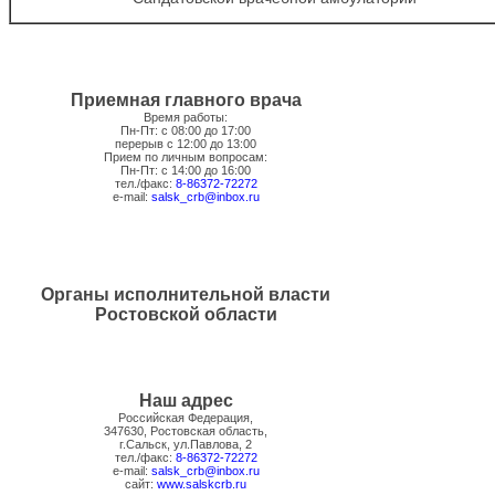
Приемная главного врача
Время работы:
Пн-Пт: с 08:00 до 17:00
перерыв с 12:00 до 13:00
Прием по личным вопросам:
Пн-Пт: с 14:00 до 16:00
тел./факс:
8-86372-72272
e-mail:
salsk_crb@inbox.ru
Органы исполнительной власти
Ростовской области
Наш адрес
Российская Федерация,
347630, Ростовская область,
г.Сальск, ул.Павлова, 2
тел./факс:
8-86372-72272
e-mail:
salsk_crb@inbox.ru
сайт:
www.salskcrb.ru