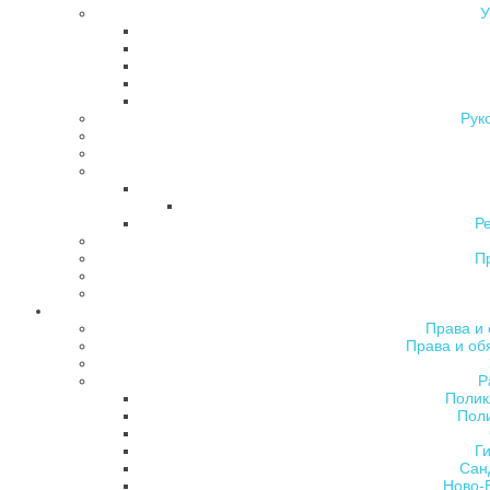
У
Рук
Р
П
Права и 
Права и об
Р
Полик
Поли
Ги
Сан
Ново-