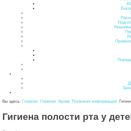
Ю
Екат
Расп
Подгот
Реанима
Пе
Л
Правила
Поряд
Д
Зап
Вы здесь:
Главная
Главная
Архив
Полезная информация
Гигие
Гигиена полости рта у дет