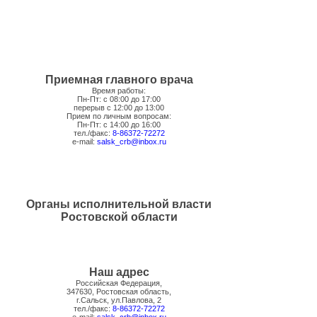
Приемная главного врача
Время работы:
Пн-Пт: с 08:00 до 17:00
перерыв с 12:00 до 13:00
Прием по личным вопросам:
Пн-Пт: с 14:00 до 16:00
тел./факс:
8-86372-72272
e-mail:
salsk_crb@inbox.ru
Органы исполнительной власти
Ростовской области
Наш адрес
Российская Федерация,
347630, Ростовская область,
г.Сальск, ул.Павлова, 2
тел./факс:
8-86372-72272