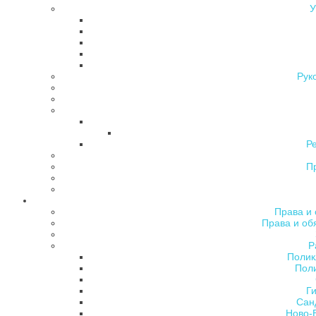
У
Рук
Р
П
Права и 
Права и об
Р
Полик
Поли
Ги
Сан
Ново-