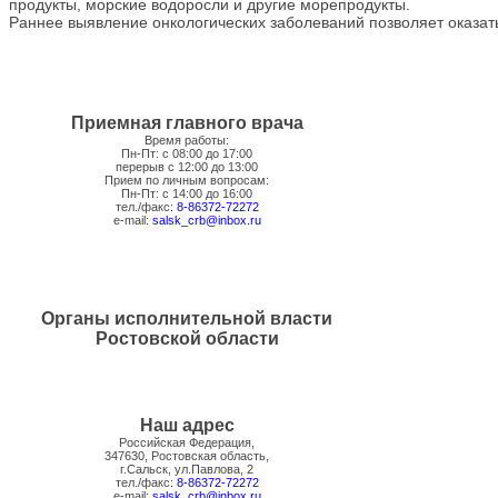
продукты, морские водоросли и другие морепродукты.
​Раннее выявление онкологических заболеваний позволяет оказа
Приемная главного врача
Время работы:
Пн-Пт: с 08:00 до 17:00
перерыв с 12:00 до 13:00
Прием по личным вопросам:
Пн-Пт: с 14:00 до 16:00
тел./факс:
8-86372-72272
e-mail:
salsk_crb@inbox.ru
Органы исполнительной власти
Ростовской области
Наш адрес
Российская Федерация,
347630, Ростовская область,
г.Сальск, ул.Павлова, 2
тел./факс:
8-86372-72272
e-mail:
salsk_crb@inbox.ru