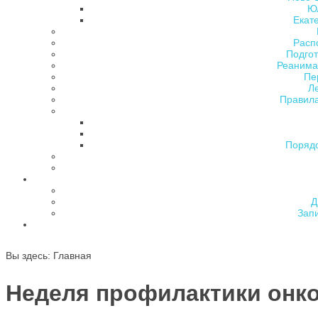
Ю
Екат
Расп
Подгот
Реанима
Пе
Л
Правила
Поряд
Д
Зап
Вы здесь:
Главная
Неделя профилактики онко