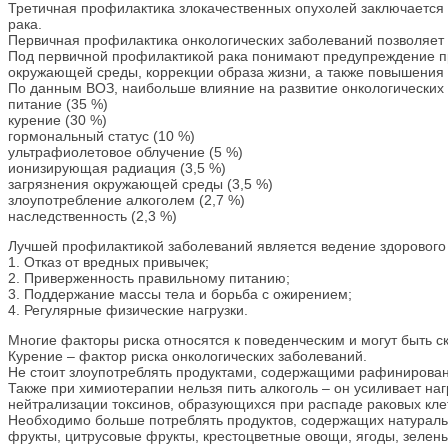
​Третичная профилактика злокачественных опухолей заключаетс
рака.
​Первичная профилактика онкологических заболеваний позволяет 
​Под первичной профилактикой рака понимают предупреждение 
окружающей среды, коррекции образа жизни, а также повышения 
​По данным ВОЗ, наибольше влияние на развитие онкологических
​питание (35 %)
​курение (30 %)
​гормональный статус (10 %)
​ультрафиолетовое облучение (5 %)
​ионизирующая радиация (3,5 %)
​загрязнения окружающей среды (3,5 %)
​злоупотребление алкоголем (2,7 %)
​наследственность (2,3 %)
​Лучшей профилактикой заболеваний является ведение здорового 
​1. Отказ от вредных привычек;
​2. Приверженность правильному питанию;
​3. Поддержание массы тела и борьба с ожирением;
​4. Регулярные физические нагрузки.
Многие факторы риска относятся к поведенческим и могут быть с
Курение – фактор риска онкологических заболеваний.
​Не стоит злоупотреблять продуктами, содержащими рафинирова
Также при химиотерапии нельзя пить алкоголь – он усиливает наг
нейтрализации токсинов, образующихся при распаде раковых кле
​Необходимо больше потреблять продуктов, содержащих натурал
фрукты, цитрусовые фрукты, крестоцветные овощи, ягоды, зелены