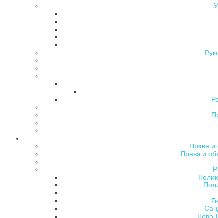
У
Рук
Р
П
Права и 
Права и об
Р
Полик
Поли
Ги
Сан
Ново-