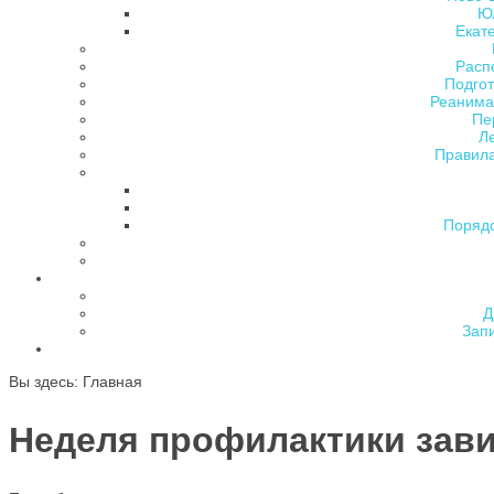
Ю
Екат
Расп
Подгот
Реанима
Пе
Л
Правила
Поряд
Д
Зап
Вы здесь:
Главная
Неделя профилактики зави