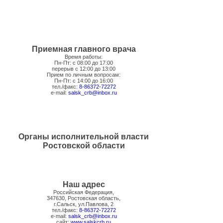
Приемная главного врача
Время работы:
Пн-Пт: с 08:00 до 17:00
перерыв с 12:00 до 13:00
Прием по личным вопросам:
Пн-Пт: с 14:00 до 16:00
тел./факс:
8-86372-72272
e-mail:
salsk_crb@inbox.ru
Органы исполнительной власти
Ростовской области
Наш адрес
Российская Федерация,
347630, Ростовская область,
г.Сальск, ул.Павлова, 2
тел./факс:
8-86372-72272
e-mail:
salsk_crb@inbox.ru
сайт:
www.salskcrb.ru