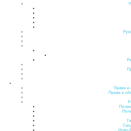
У
Рук
Р
П
Права и 
Права и об
Р
Полик
Поли
Ги
Сан
Ново-