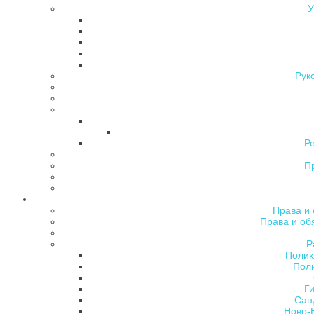
У
Рук
Р
П
Права и 
Права и об
Р
Полик
Поли
Ги
Сан
Ново-