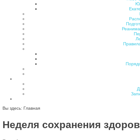
Ю
Екат
Расп
Подгот
Реанима
Пе
Л
Правила
Поряд
Д
Зап
Вы здесь:
Главная
Неделя сохранения здоров