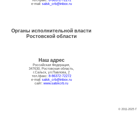
тел./факс:
8-86372-72272
e-mail:
salsk_crb@inbox.ru
Органы исполнительной власти
Ростовской области
Наш адрес
Российская Федерация,
347630, Ростовская область,
г.Сальск, ул.Павлова, 2
тел./факс:
8-86372-72272
e-mail:
salsk_crb@inbox.ru
сайт:
www.salskcrb.ru
© 2011-2025 