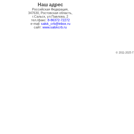
Наш адрес
Российская Федерация,
347630, Ростовская область,
г.Сальск, ул.Павлова, 2
тел./факс:
8-86372-72272
e-mail:
salsk_crb@inbox.ru
сайт:
www.salskcrb.ru
© 2011-2025 