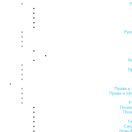
У
Рук
Р
П
Права и 
Права и об
Р
Полик
Поли
Ги
Сан
Ново-