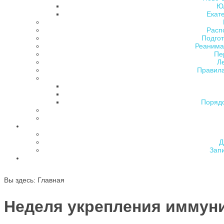
Ю
Екат
Расп
Подгот
Реанима
Пе
Л
Правила
Поряд
Д
Зап
Вы здесь:
Главная
Неделя укрепления иммун