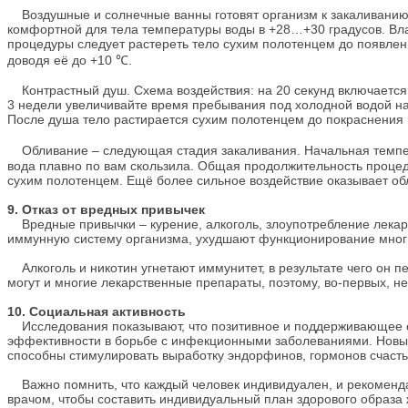
Воздушные и солнечные ванны готовят организм к закаливанию в
комфортной для тела температуры воды в +28…+30 градусов. Вла
процедуры следует растереть тело сухим полотенцем до появлен
доводя её до +10 ℃.
Контрастный душ. Схема воздействия: на 20 секунд включается те
3 недели увеличивайте время пребывания под холодной водой на 
После душа тело растирается сухим полотенцем до покраснения 
Обливание – следующая стадия закаливания. Начальная темпера
вода плавно по вам скользила. Общая продолжительность проце
сухим полотенцем. Ещё более сильное воздействие оказывает об
9. Отказ от вредных привычек
Вредные привычки – курение, алкоголь, злоупотребление лекар
иммунную систему организма, ухудшают функционирование многих 
Алкоголь и никотин угнетают иммунитет, в результате чего он п
могут и многие лекарственные препараты, поэтому, во-первых, не
10. Социальная активность
Исследования показывают, что позитивное и поддерживающее 
эффективности в борьбе с инфекционными заболеваниями. Новые 
способны стимулировать выработку эндорфинов, гормонов счаст
Важно помнить, что каждый человек индивидуален, и рекоменда
врачом, чтобы составить индивидуальный план здорового образа