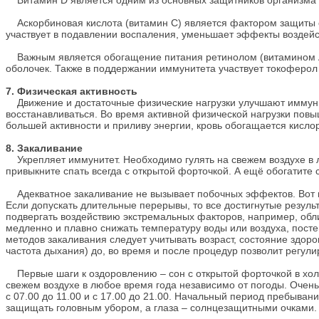
Витамин D является одним из основных защитников организма о
Аскорбиновая кислота (витамин С) является фактором защиты о
участвует в подавлении воспаления, уменьшает эффекты воздейс
Важным является обогащение питания ретинолом (витамином A
оболочек. Также в поддержании иммунитета участвует токоферол
7. Физическая активность
Движение и достаточные физические нагрузки улучшают иммунит
восстанавливаться. Во время активной физической нагрузки повы
большей активности и приливу энергии, кровь обогащается кисло
8. Закаливание
Укрепляет иммунитет. Необходимо гулять на свежем воздухе в 
привыкните спать всегда с открытой форточкой. А ещё обогатите 
Адекватное закаливание не вызывает побочных эффектов. Вот п
Если допускать длительные перерывы, то все достигнутые резуль
подвергать воздействию экстремальных факторов, например, обл
медленно и плавно снижать температуру воды или воздуха, пост
методов закаливания следует учитывать возраст, состояние здоро
частота дыхания) до, во время и после процедур позволит регулир
Первые шаги к оздоровлению – сон с открытой форточкой в холо
свежем воздухе в любое время года независимо от погоды. Очен
с 07.00 до 11.00 и с 17.00 до 21.00. Начальный период пребыван
защищать головным убором, а глаза – солнцезащитными очками.