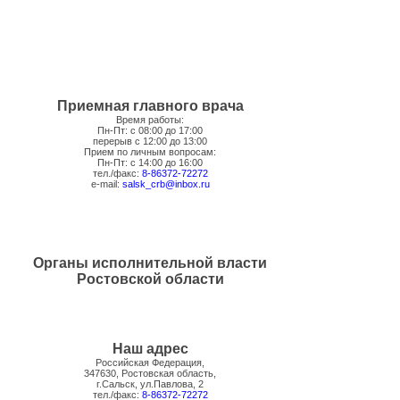
Приемная главного врача
Время работы:
Пн-Пт: с 08:00 до 17:00
перерыв с 12:00 до 13:00
Прием по личным вопросам:
Пн-Пт: с 14:00 до 16:00
тел./факс:
8-86372-72272
e-mail:
salsk_crb@inbox.ru
Органы исполнительной власти
Ростовской области
Наш адрес
Российская Федерация,
347630, Ростовская область,
г.Сальск, ул.Павлова, 2
тел./факс:
8-86372-72272