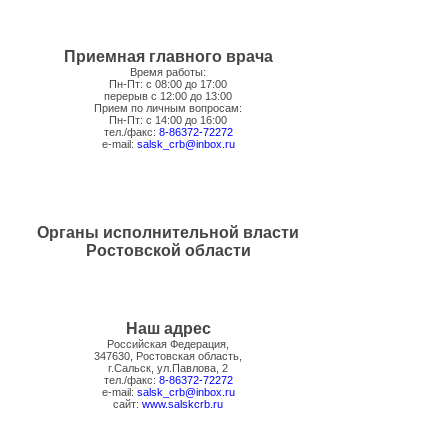
Приемная главного врача
Время работы:
Пн-Пт: с 08:00 до 17:00
перерыв с 12:00 до 13:00
Прием по личным вопросам:
Пн-Пт: с 14:00 до 16:00
тел./факс:
8-86372-72272
e-mail:
salsk_crb@inbox.ru
Органы исполнительной власти
Ростовской области
Наш адрес
Российская Федерация,
347630, Ростовская область,
г.Сальск, ул.Павлова, 2
тел./факс:
8-86372-72272
e-mail:
salsk_crb@inbox.ru
сайт:
www.salskcrb.ru