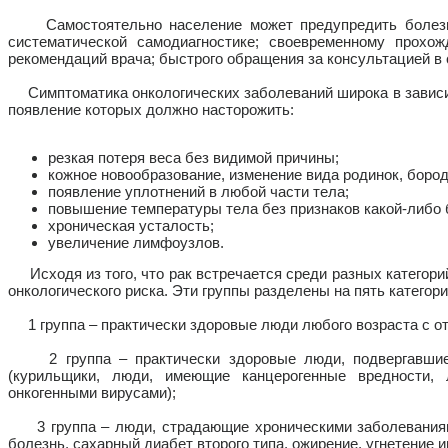
Самостоятельно население может предупредить болезнь 
систематической самодиагностике; своевременному прохо
рекомендаций врача; быстрого обращения за консультацией в
Симптоматика онкологических заболеваний широка в зависи
появление которых должно насторожить:
резкая потеря веса без видимой причины;
кожное новообразование, изменение вида родинок, бород
появление уплотнений в любой части тела;
повышение температуры тела без признаков какой-либо
хроническая усталость;
увеличение лимфоузлов.
Исходя из того, что рак встречается среди разных категори
онкологического риска. Эти группы разделены на пять категори
1 группа – практически здоровые люди любого возраста с от
2 группа – практически здоровые люди, подвергавшиес
(курильщики, люди, имеющие канцерогенные вредности,
онкогенными вирусами);
3 группа – люди, страдающие хроническими заболеваниями
болезнь, сахарный диабет второго типа, ожирение, угнетение и