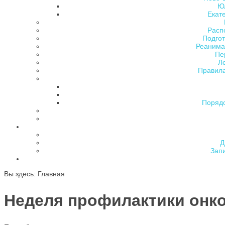
Ю
Екат
Расп
Подгот
Реанима
Пе
Л
Правила
Поряд
Д
Зап
Вы здесь:
Главная
Неделя профилактики онко