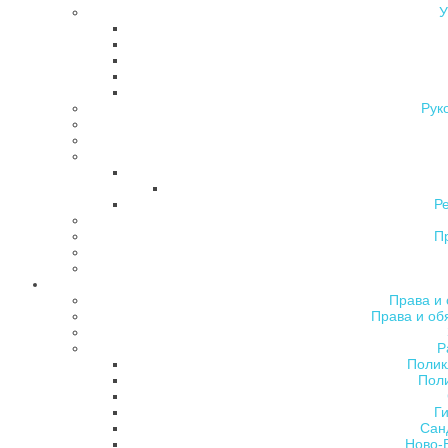
У
Рук
Р
П
Права и 
Права и об
Р
Полик
Поли
Ги
Сан
Ново-