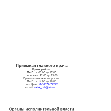
Приемная главного врача
Время работы:
Пн-Пт: с 08:00 до 17:00
перерыв с 12:00 до 13:00
Прием по личным вопросам:
Пн-Пт: с 14:00 до 16:00
тел./факс:
8-86372-72272
e-mail:
salsk_crb@inbox.ru
Органы исполнительной власти