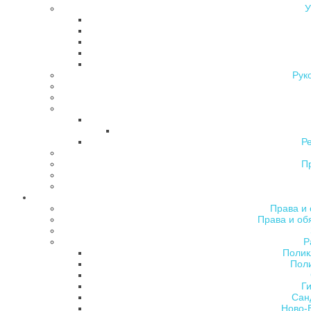
У
Рук
Р
П
Права и 
Права и об
Р
Полик
Поли
Ги
Сан
Ново-