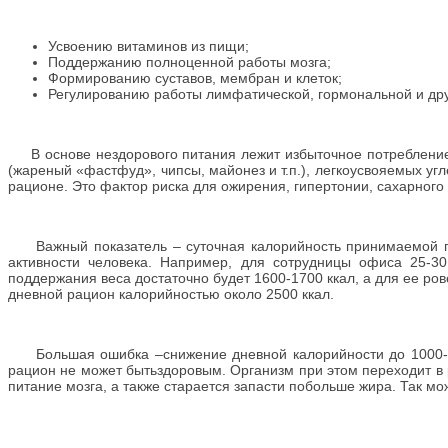
Усвоению витаминов из пищи;
Поддержанию полноценной работы мозга;
Формированию суставов, мембран и клеток;
Регулированию работы лимфатической, гормональной и дру
В основе нездорового питания лежит избыточное потребление 
(жареный «фастфуд», чипсы, майонез и т.п.), легкоусвояемых угл
рационе. Это фактор риска для ожирения, гипертонии, сахарного 
Важный показатель – суточная калорийность принимаемой пищ
активности человека. Например, для сотрудницы офиса 25-30
поддержания веса достаточно будет 1600-1700 ккал, а для ее ро
дневной рацион калорийностью около 2500 ккал.
Большая ошибка –снижение дневной калорийности до 1000-120
рацион не может бытьздоровым. Организм при этом переходит в
питание мозга, а также старается запасти побольше жира. Так м