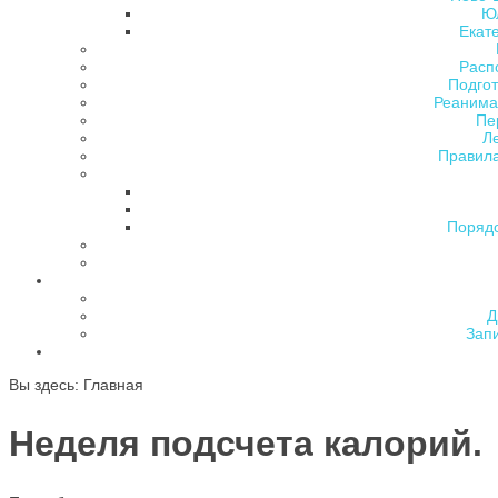
Ю
Екат
Расп
Подгот
Реанима
Пе
Л
Правила
Поряд
Д
Зап
Вы здесь:
Главная
Неделя подсчета калорий.