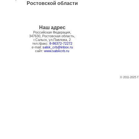
Ростовской области
Наш адрес
Российская Федерация,
347630, Ростовская область,
г.Сальск, ул.Павлова, 2
тел./факс:
8-86372-72272
e-mail:
salsk_crb@inbox.ru
сайт:
www.salskcrb.ru
© 2011-2025 