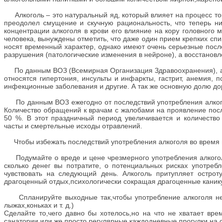
Алкоголь – это натуральный яд, который влияет на процесс тор
преодолел смущение и скучную рациональность, что теперь н
концентрации алкоголя в крови его влияние на кору головного 
человека, вынуждены отметить, что даже один прием крепких сп
носят временный характер, однако имеют очень серьезные после
разрушения (патологические изменения в нейроне), а восстановлен
По данным ВОЗ (Всемирная Организация Здравоохранения), алк
относятся гипертония, инсульты и инфаркты, гастрит, анемия, 
инфекционные заболевания и другие. А так же основную долю до
По данным ВОЗ ежегодно от последствий употребления алкоголя
Количество обращений к врачам с жалобами на проявление после
50 %. В этот праздничный период увеличивается и количество
часты и смертельные исходы отравлений.
Чтобы избежать последствий употребления алкоголя во время 
Подумайте о вреде и цене чрезмерного употребления алкоголя
сколько денег вы потратите, о потенциальных рисках употреб
чувствовать на следующий день. Алкоголь притупляет острот
драгоценный отдых,психологически сокращая драгоценные каник
Спланируйте выходные так,чтобы употребление алкоголя не в
лыжах,коньках и т. д.)
Сделайте то,чего давно бы хотелось,но на что не хватает вре
санатории,или же просто регулярные каждодневные прогулки на с