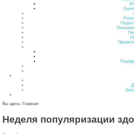
Ю
Екат
Расп
Подгот
Реанима
Пе
Л
Правила
Поряд
Д
Зап
Вы здесь:
Главная
Неделя популяризации здо