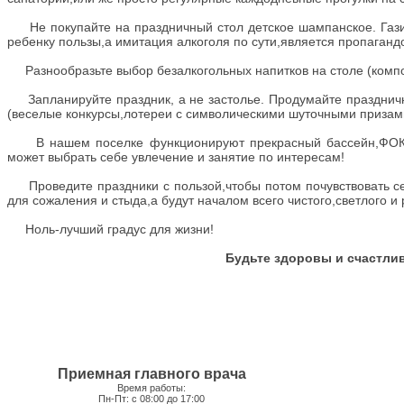
Не покупайте на праздничный стол детское шампанское. Газир
ребенку пользы,а имитация алкоголя по сути,является пропаганд
Разнообразьте выбор безалкогольных напитков на столе (комп
Запланируйте праздник, а не застолье. Продумайте праздничну
(веселые конкурсы,лотереи с символическими шуточными призам
В нашем поселке функционируют прекрасный бассейн,ФОК с 
может выбрать себе увлечение и занятие по интересам!
Проведите праздники с пользой,чтобы потом почувствовать се
для сожаления и стыда,а будут началом всего чистого,светлого и 
Ноль-лучший градус для жизни!
Будьте здоровы и счастли
Приемная главного врача
Время работы:
Пн-Пт: с 08:00 до 17:00