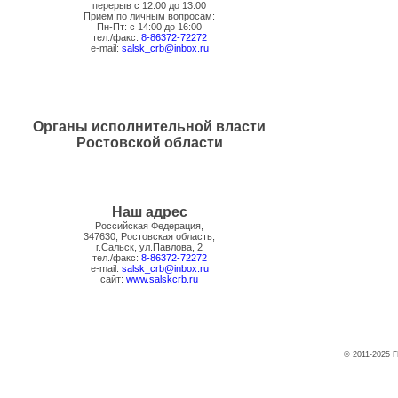
перерыв с 12:00 до 13:00
Прием по личным вопросам:
Пн-Пт: с 14:00 до 16:00
тел./факс:
8-86372-72272
e-mail:
salsk_crb@inbox.ru
Органы исполнительной власти
Ростовской области
Наш адрес
Российская Федерация,
347630, Ростовская область,
г.Сальск, ул.Павлова, 2
тел./факс:
8-86372-72272
e-mail:
salsk_crb@inbox.ru
сайт:
www.salskcrb.ru
© 2011-2025 