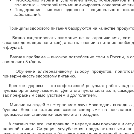
Необходимо избегать усилителей вкуса, консервантов и 
полностью – постарайтесь минимизировать содержание этих
Поддержание системы здорового рационального пита
заболеваний.
Принципы здорового питания базируются на качестве продуктов
Важно акцентировать внимание не на ограничениях, хотя о
сахаросодержащих напитков), а на включении в питание необхо
и фрукты).
Важная проблема – высокое потребление соли в России, в особ
составляет 5 г/день.
Обучение альтернативному выбору продуктов, приготовле
приверженность здоровому питанию.
Крепкое здоровье – это эффективный результат работы над собо
нужных организму лакомств. Для этого нужна сила воли, самоди
вас прекрасным самочувствием и долголетием.
Миллионы людей с нетерпением ждут Новогодних выходных, а 
будням. Ведь по статистике самым «щедрым» на несчастные 
происшествия становится именно этот праздник.
А связано это все, как правило, с неразумным подходом и отсу
жареной пищи. Ситуация усугубляется продолжительными но
алкогольными напитками и большим количеством жирной,жарено