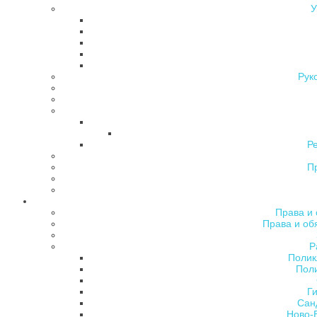
У
Рук
Р
П
Права и 
Права и об
Р
Полик
Поли
Ги
Сан
Ново-