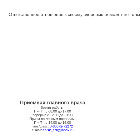
Ответственное отношение к своему здоровью поможет не только 
Приемная главного врача
Время работы:
Пн-Пт: с 08:00 до 17:00
перерыв с 12:00 до 13:00
Прием по личным вопросам:
Пн-Пт: с 14:00 до 16:00
тел./факс:
8-86372-72272
e-mail:
salsk_crb@inbox.ru