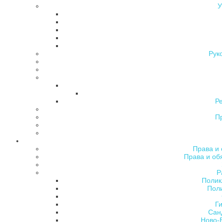
У
Рук
Р
П
Права и 
Права и об
Р
Полик
Поли
Ги
Сан
Ново-