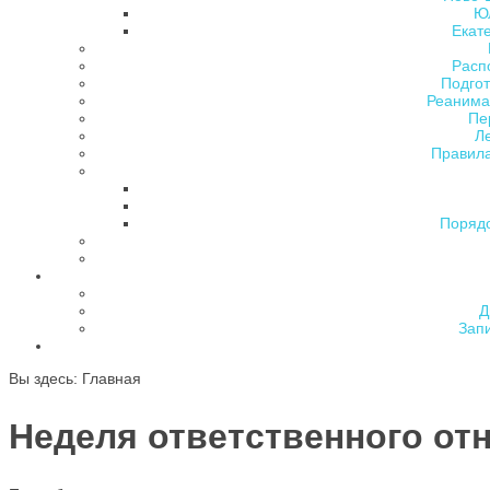
Ю
Екат
Расп
Подгот
Реанима
Пе
Л
Правила
Поряд
Д
Зап
Вы здесь:
Главная
Неделя ответственного от