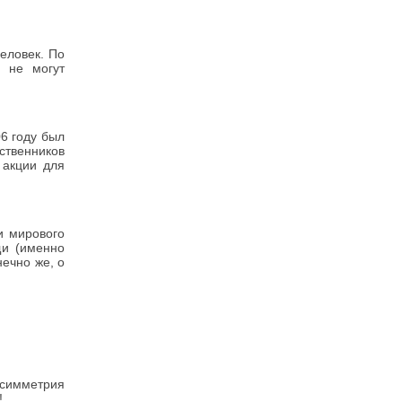
еловек. По
 не могут
6 году был
ственников
 акции для
и мирового
щи (именно
нечно же, о
асимметрия
!