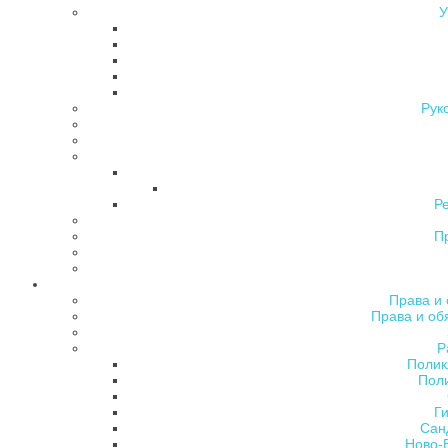
У
Рук
Р
П
Права и 
Права и об
Р
Полик
Поли
Ги
Сан
Ново-