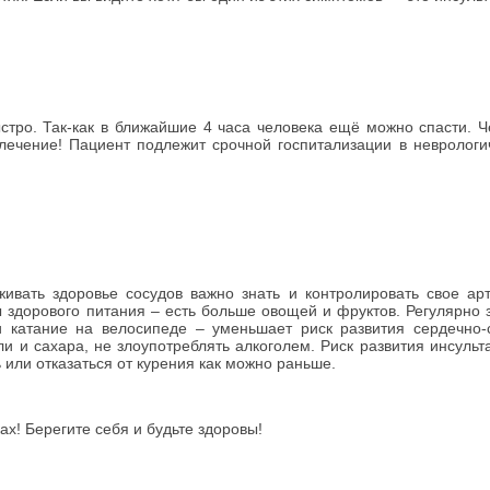
ро. Так-как в ближайшие 4 часа человека ещё можно спасти. 
ечение! Пациент подлежит срочной госпитализации в неврологи
ать здоровье сосудов важно знать и контролировать свое ар
 здорового питания – есть больше овощей и фруктов. Регулярно 
и катание на велосипеде – уменьшает риск развития сердечно-
ли и сахара, не злоупотреблять алкоголем. Риск развития инсуль
 или отказаться от курения как можно раньше.
ах! Берегите себя и будьте здоровы!