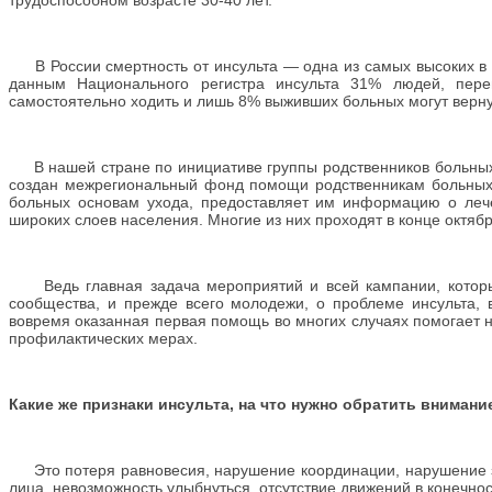
трудоспособном возрасте 30-40 лет.
В России смертность от инсульта — одна из самых высоких в м
данным Национального регистра инсульта 31% людей, пере
самостоятельно ходить и лишь 8% выживших больных могут верну
В нашей стране по инициативе группы родственников больных 
создан межрегиональный фонд помощи родственникам больных 
больных основам ухода, предоставляет им информацию о лече
широких слоев населения. Многие из них проходят в конце октяб
Ведь главная задача мероприятий и всей кампании, которы
сообщества, и прежде всего молодежи, о проблеме инсульта,
вовремя оказанная первая помощь во многих случаях помогает не
профилактических мерах.
Какие же признаки инсульта, на что нужно обратить вниман
Это потеря равновесия, нарушение координации, нарушение зре
лица, невозможность улыбнуться, отсутствие движений в конечнос