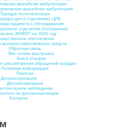
ловская врачебная амбулатория
ериновская врачебная амбулатория
Порядок госпитализации
орядок дня в отделениях ЦРБ
овка пациента к обследованию
ционное отделение (посещение)
речень ЖНВЛП на 2026 год
екарственное обеспечение
 выписки наркотических средств
Обратная связь
Вас готовы выслушать
Книга отзывов
ок рассмотрения обращений граждан
Полезная информация
Памятки
Диспансеризация
Диспансеризация
испансерное наблюдение
исаться на диспансеризацию
Контакты
ом