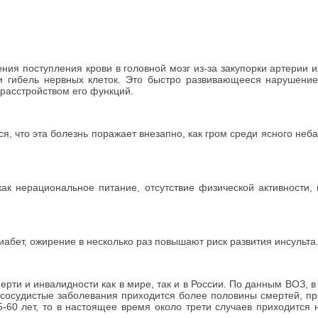
я поступления крови в головной мозг из-за закупорки артерии и
и гибель нервных клеток. Это быстро развивающееся нарушение
расстройством его функций.
 что эта болезнь поражает внезапно, как гром среди ясного неба
к нерациональное питание, отсутствие физической активности,
.
абет, ожирение в несколько раз повышают риск развития инсульта
рти и инвалидности как в мире, так и в России. По данным ВОЗ, в
 сосудистые заболевания приходится более половины смертей, пр
5-60 лет, то в настоящее время около трети случаев приходится 