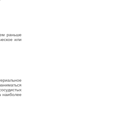
Чем раньше
ческое или
териальное
заниматься
сосудистых
та наиболее