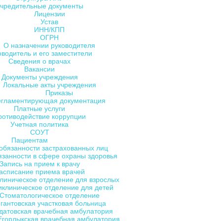
чредительные документы
Лицензии
Устав
ИНН/КПП
ОГРН
О назначении руководителя
оводитель и его заместители
Сведения о врачах
Вакансии
Документы учреждения
Локальные акты учреждения
Приказы
егламентирующая документация
Платные услуги
ротиводействие коррупции
Учетная политика
СОУТ
Пациентам
обязанности застрахованных лиц
язанности в сфере охраны здоровья
Запись на прием к врачу
асписание приема врачей
линическое отделение для взрослых
клиническое отделение для детей
Стоматологическое отделение
гантовская участковая больница
датовская врачебная амбулатория
Егорлыкская врачебная амбулатория