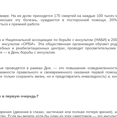
ире. На ее долю приходится 175 смертей на каждые 100 тысяч ч
несших эту болезнь, нуждаются в посторонней помощи, 20%
ться к прежней работе.
и Национальной ассоциации по борьбе с инсультом (НАБИ) в 200
инсультом «ОРБИ». Эта общественная организация обучает род
бных и реабилитационных центрах, проводит просветительские
ря — в День борьбы с инсультом.
е проводятся в рамках Дня, — это повышение осведомленност
 важности правильного и своевременного оказания первой помо
 только сохранить жизнь, но и предотвратить инвалидность) и, ко
ие в первую очередь?
ния (двоение в глазах, частичная или полная потеря зрения), 
тях. Если вы видите хотя-бы один из этих симптомов — это инсульт