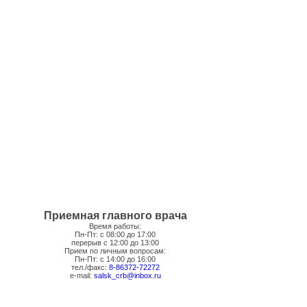
Приемная главного врача
Время работы:
Пн-Пт: с 08:00 до 17:00
перерыв с 12:00 до 13:00
Прием по личным вопросам:
Пн-Пт: с 14:00 до 16:00
тел./факс:
8-86372-72272
e-mail:
salsk_crb@inbox.ru