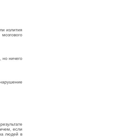
ли излития
 мозгового
, но ничего
 нарушение
.
 результате
ичем, если
на людей в