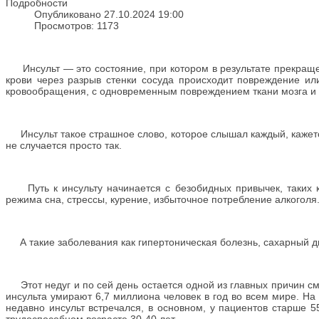
Подробности
Опубликовано 27.10.2024 19:00
Просмотров: 1173
Инсульт — это состояние, при котором в результате прекращени
крови через разрыв стенки сосуда происходит повреждение ил
кровообращения, с одновременным повреждением ткани мозга и 
Инсульт такое страшное слово, которое слышал каждый, кажется,
не случается просто так.
Путь к инсульту начинается с безобидных привычек, таких ка
режима сна, стрессы, курение, избыточное потребление алкоголя
А такие заболевания как гипертоническая болезнь, сахарный ди
Этот недуг и по сей день остается одной из главных причин сме
инсульта умирают 6,7 миллиона человек в год во всем мире. На
недавно инсульт встречался, в основном, у пациентов старше 5