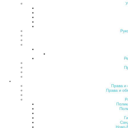
У
Рук
Р
П
Права и 
Права и об
Р
Полик
Поли
Ги
Сан
Ново-