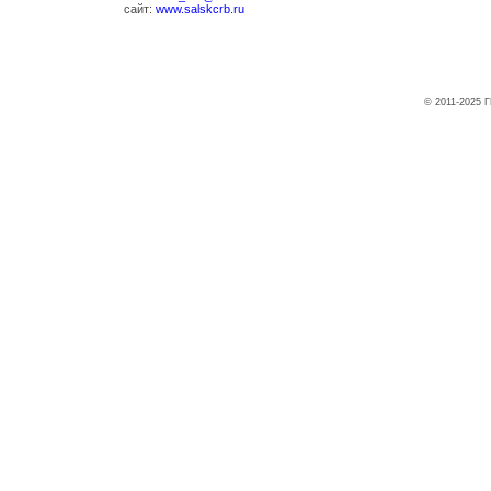
сайт:
www.salskcrb.ru
© 2011-2025 