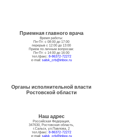
Приемная главного врача
Время работы:
Пн-Пт: с 08:00 до 17:00
перерыв с 12:00 до 13:00
Прием по личным вопросам:
Пн-Пт: с 14:00 до 16:00
тел./факс:
8-86372-72272
e-mail:
salsk_crb@inbox.ru
Органы исполнительной власти
Ростовской области
Наш адрес
Российская Федерация,
347630, Ростовская область,
г.Сальск, ул.Павлова, 2
тел./факс:
8-86372-72272
e-mail:
salsk_crb@inbox.ru