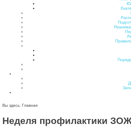
Ю
Екат
Расп
Подгот
Реанима
Пе
Л
Правила
Поряд
Д
Зап
Вы здесь:
Главная
Неделя профилактики ЗОЖ