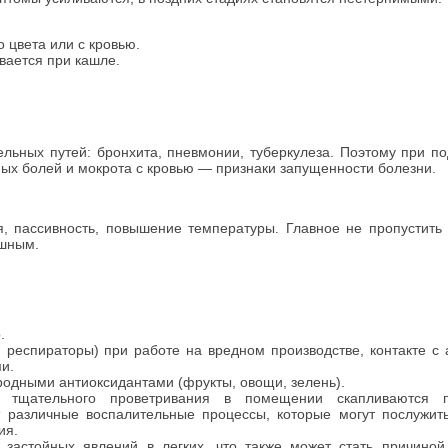
 цвета или с кровью.
ивается при кашле.
ных путей: бронхита, пневмонии, туберкулеза. Поэтому при по
ных болей и мокрота с кровью — признаки запущенности болезни.
 пассивность, повышение температуры. Главное не пропустить
ешным.
.
 респираторы) при работе на вредном производстве, контакте с 
и.
родными антиоксидантами (фрукты, овощи, зелень).
, тщательного проветривания в помещении скапливаются п
 различные воспалительные процессы, которые могут послужит
ия.
застойных явлений в легких, что также может стать причиной