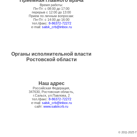
Приемная главного врача
Время работы:
Пн-Пт: с 08:00 до 17:00
перерыв с 12:00 до 13:00
Прием по личным вопросам:
Пн-Пт: с 14:00 до 16:00
тел./факс:
8-86372-72272
e-mail:
salsk_crb@inbox.ru
Органы исполнительной власти
Ростовской области
Наш адрес
Российская Федерация,
347630, Ростовская область,
г.Сальск, ул.Павлова, 2
тел./факс:
8-86372-72272
e-mail:
salsk_crb@inbox.ru
сайт:
www.salskcrb.ru
© 2011-2025 