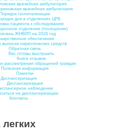
ловская врачебная амбулатория
ериновская врачебная амбулатория
Порядок госпитализации
орядок дня в отделениях ЦРБ
овка пациента к обследованию
ционное отделение (посещение)
речень ЖНВЛП на 2026 год
екарственное обеспечение
 выписки наркотических средств
Обратная связь
Вас готовы выслушать
Книга отзывов
ок рассмотрения обращений граждан
Полезная информация
Памятки
Диспансеризация
Диспансеризация
испансерное наблюдение
исаться на диспансеризацию
Контакты
 легких