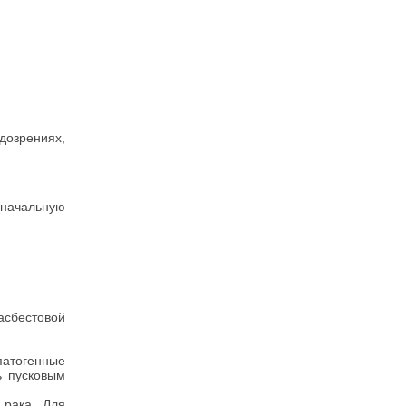
дозрениях,
 начальную
асбестовой
атогенные
ь пусковым
 рака. Для