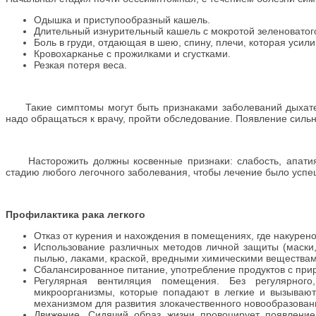
Одышка и приступообразный кашель.
Длительный изнурительный кашель с мокротой зеленоватого
Боль в груди, отдающая в шею, спину, плечи, которая усил
Кровохарканье с прожилками и сгустками.
Резкая потеря веса.
Такие симптомы могут быть признаками заболеваний дыхатель
надо обращаться к врачу, пройти обследование. Появление силь
Насторожить должны косвенные признаки: слабость, апатия,
стадию любого легочного заболевания, чтобы лечение было усп
Профилактика рака легкого
Отказ от курения и нахождения в помещениях, где накурено
Использование различных методов личной защиты (маски,
пылью, лаками, краской, вредными химическими веществам
Сбалансированное питание, употребление продуктов с при
Регулярная вентиляция помещения. Без регулярного
микроорганизмы, которые попадают в легкие и вызывают
механизмом для развития злокачественного новообразован
Движение. Сидячий образ жизни провоцирует появление 