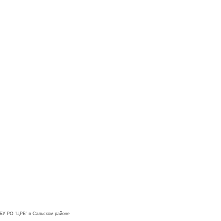
ГБУ РО "ЦРБ" в Сальском районе