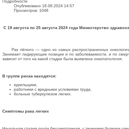
Подробности
Опубликовано 18.08.2024 14:57
Просмотров: 1048
С 19 августа по 25 августа 2024 года Министерство здрав
Рак лёгкого — одно из самых распространенных онкологическ
Занимает лидирующие позиции и по заболеваемости, и по смертн
зависит от того на какой стадии была выявлена онкопатология.
В группе риска находятся:
курильщики,
работники с вредными условиями труда,
больные туберкулезом легких.
Симптомы рака легких
Начальная стадия почти бессимптомная, с течением болезни сим