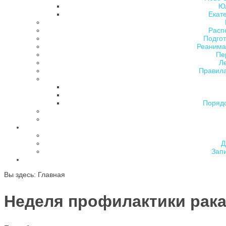
Ю
Екат
Расп
Подгот
Реанима
Пе
Л
Правила
Поряд
Д
Зап
Вы здесь:
Главная
Неделя профилактики рака