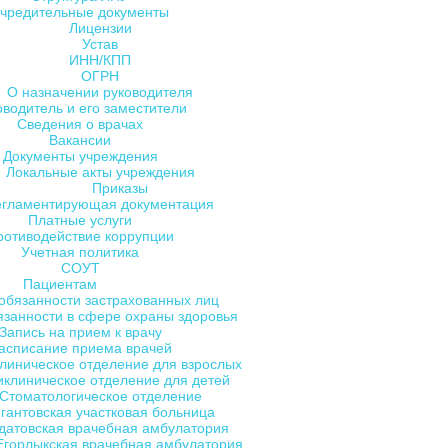
чредительные документы
Лицензии
Устав
ИНН/КПП
ОГРН
О назначении руководителя
оводитель и его заместители
Сведения о врачах
Вакансии
Документы учреждения
Локальные акты учреждения
Приказы
егламентирующая документация
Платные услуги
ротиводействие коррупции
Учетная политика
СОУТ
Пациентам
обязанности застрахованных лиц
язанности в сфере охраны здоровья
Запись на прием к врачу
асписание приема врачей
линическое отделение для взрослых
клиническое отделение для детей
Стоматологическое отделение
гантовская участковая больница
датовская врачебная амбулатория
Егорлыкская врачебная амбулатория