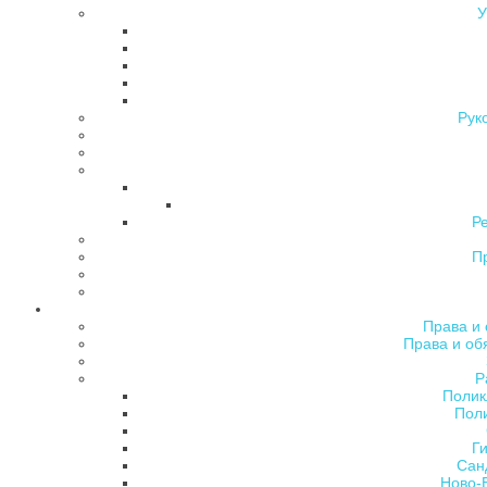
У
Рук
Р
П
Права и 
Права и об
Р
Полик
Поли
Ги
Сан
Ново-