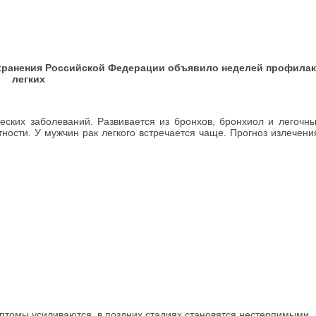
оохранения Российской Федерации объявило неделей профилак
легких
их заболеваний. Развивается из бронхов, бронхиол и легочны
ости. У мужчин рак легкого встречается чаще. Прогноз излечени
птомы усиливаются, в поздних стадиях становятся нестерпимыми.