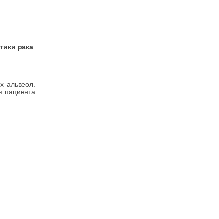
тики рака
х альвеол.
я пациента