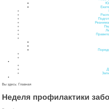
Ю
Екат
Расп
Подгот
Реанима
Пе
Л
Правила
Поряд
Д
Зап
Вы здесь:
Главная
Неделя профилактики заб