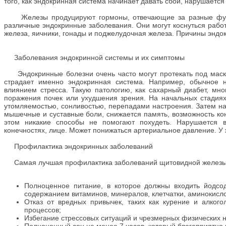
того, как эндокринная система начинает давать сбои, нарушается 
Железы продуцируют гормоны, отвечающие за разные функц
различные эндокринные заболевания. Они могут коснуться работ
железа, яичники, гонады и поджелудочная железа. Причины эндо
Заболевания эндокринной системы и их симптомы
Эндокринные болезни очень часто могут протекать под маской 
страдает именно эндокринная система. Например, обычное 
влиянием стресса. Такую патологию, как сахарный диабет, мно
поражения почек или ухудшения зрения. На начальных стадиях
утомляемостью, сонливостью, перепадами настроения. Затем на
мышечные и суставные боли, снижается память, возможность кон
этом никакие способы не помогают похудеть. Нарушается в
конечностях, лице. Может понижаться артериальное давление. У
Профилактика эндокринных заболеваний
Самая лучшая профилактика заболеваний щитовидной железы – 
Полноценное питание, в которое должны входить йодсо
содержанием витаминов, минералов, клетчатки, аминокислот
Отказ от вредных привычек, таких как курение и алкого
процессов;
Избегание стрессовых ситуаций и чрезмерных физических н