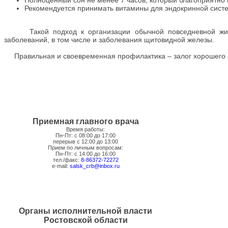
Полноценный сон не менее 7 часов, который благоприятно
Рекомендуется принимать витамины для эндокринной сист
Такой подход к организации обычной повседневной жизни
заболеваний, в том числе и заболевания щитовидной железы.
Правильная и своевременная профилактика – залог хорошего с
Приемная главного врача
Время работы:
Пн-Пт: с 08:00 до 17:00
перерыв с 12:00 до 13:00
Прием по личным вопросам:
Пн-Пт: с 14:00 до 16:00
тел./факс:
8-86372-72272
e-mail:
salsk_crb@inbox.ru
Органы исполнительной власти
Ростовской области