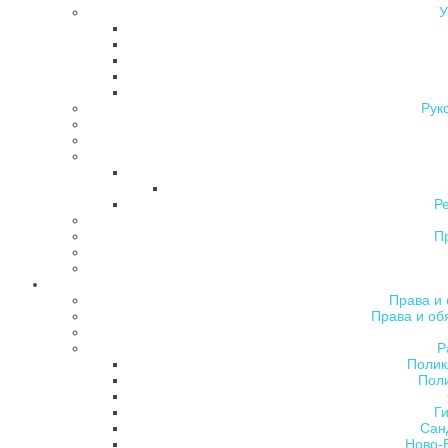
У
Рук
Р
П
Права и 
Права и об
Р
Полик
Поли
Ги
Сан
Ново-