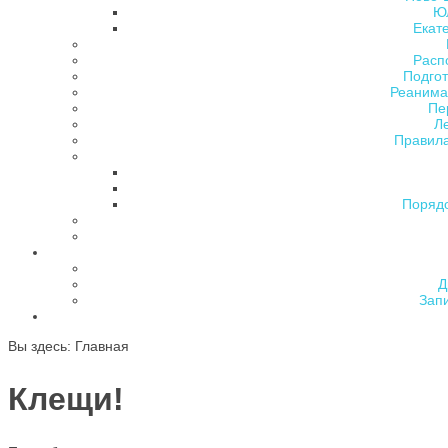
Ю
Екат
Расп
Подгот
Реанима
Пе
Л
Правила
Поряд
Д
Зап
Вы здесь:
Главная
Клещи!