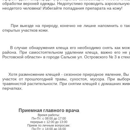
обработки верхней одежды. Недопустимо проводить аэрозольную 
неодетого человека! Избегайте попадания препарата на кожу!
При выезде на природу, конечно не лишне напомнить о такой
открытых участков кожи.
В случае обнаружения клеща его необходимо снять как можно
района. При самостоятельном удалении клеща, важно его не 
Ростовской области» в городе Сальске ул. Островского № 3 в сте
Хотя размножение клещей - сезонное природное явление, Вы м
участок от прошлогодней травы, сухостоя, мусора. При выбо
травянистой растительности. При снятии клещей с домашних живот
перчатках.
Приемная главного врача
Время работы:
Пн-Пт: с 08:00 до 17:00
перерыв с 12:00 до 13:00
Прием по личным вопросам:
Пн-Пт: с 14:00 до 16:00