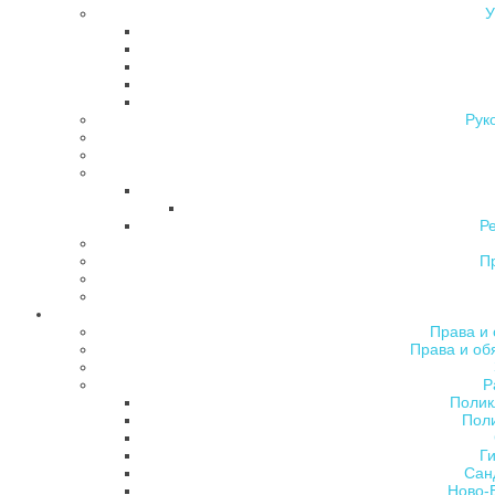
У
Рук
Р
П
Права и 
Права и об
Р
Полик
Поли
Ги
Сан
Ново-