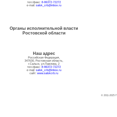
тел./факс:
8-86372-72272
e-mail:
salsk_crb@inbox.ru
Органы исполнительной власти
Ростовской области
Наш адрес
Российская Федерация,
347630, Ростовская область,
г.Сальск, ул.Павлова, 2
тел./факс:
8-86372-72272
e-mail:
salsk_crb@inbox.ru
сайт:
www.salskcrb.ru
© 2011-2025 