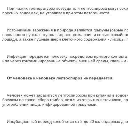
При низких температурах возбудители лептоспироза могут сохра
пресных водоемах, не утрачивая при этом патогенности.
Источниками заражения в природе являются грызуны (серые пол
населенных пунктах эту роль играют домашние и сельскохозяйстве
лошади, а также пушные звери клеточного содержания - лисицы, 
Инфекция передается человеку посредством прямого контакта 
или через контаминированные объекты внешней среды, главным о
От человека к человеку лептоспироз не передается.
Человек может заразиться лептоспирозом при купании в водоем
босиком по траве, сбора грибов, питья из открытых источников, п
употреблении пищи, инфицированной грызунами.
Инкубационный период колеблется от 3 до 20 календарных дней