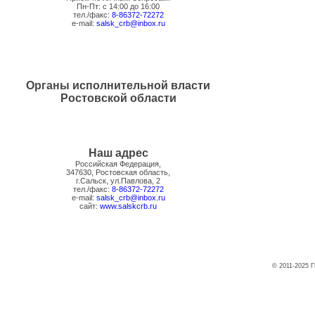
Пн-Пт: с 14:00 до 16:00
тел./факс:
8-86372-72272
e-mail:
salsk_crb@inbox.ru
Органы исполнительной власти
Ростовской области
Наш адрес
Российская Федерация,
347630, Ростовская область,
г.Сальск, ул.Павлова, 2
тел./факс:
8-86372-72272
e-mail:
salsk_crb@inbox.ru
сайт:
www.salskcrb.ru
© 2011-2025 