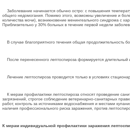
Заболевание начинается обычно остро: с повышения температур
общего недомогания. Помимо этого, возможны увеличение и боле
количества мочи), возникновение менингеального синдрома с ха
Приблизительно у 30% больных в течение первой недели заболева
В случае благоприятного течения общая продолжительность бол
После перенесенного лептоспироза формируется длительный 
Лечение лептоспироза проводится только в условиях стационар
К мерам профилактики лептоспироза относят проведение санит
загрязнений, строгое соблюдение ветеринарно-санитарных прави
работ, контроль за источниками водоснабжения и местами купани
наличия профессионального риска заражения, против лептоспиро
К мерам индивидуальной профилактики заражения лептоспи