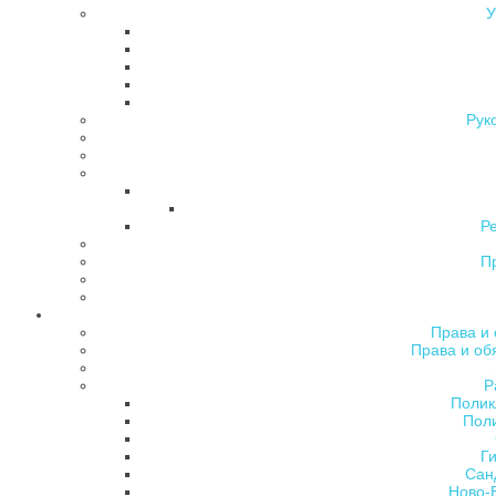
У
Рук
Р
П
Права и 
Права и об
Р
Полик
Поли
Ги
Сан
Ново-