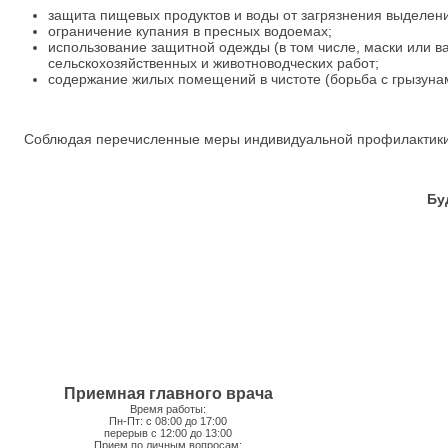
защита пищевых продуктов и воды от загрязнения выделен
ограничение купания в пресных водоемах;
использование защитной одежды (в том числе, маски или в
сельскохозяйственных и животноводческих работ;
содержание жилых помещений в чистоте (борьба с грызунам
Соблюдая перечисленные меры индивидуальной профилактики, в
Бу
Приемная главного врача
Время работы:
Пн-Пт: с 08:00 до 17:00
перерыв с 12:00 до 13:00
Прием по личным вопросам: