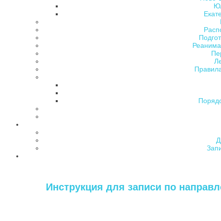
Ю
Екат
Расп
Подгот
Реанима
Пе
Л
Правила
Поряд
Д
Зап
Инструкция для записи по направле