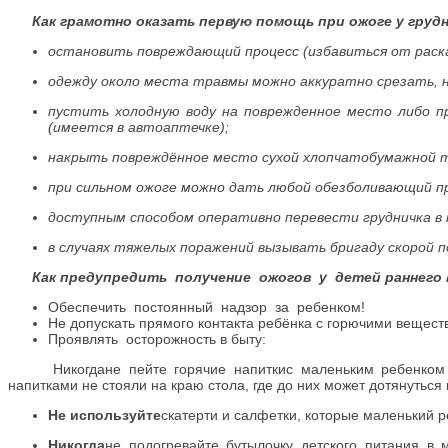
Как грамотно оказать первую помощь при ожоге у грудн
остановить повреждающий процесс (избавиться от ра
одежду около места травмы можно аккуратно срезать
пустить холодную воду на поврежденное место либо п
(имеется в автоаптечке);
накрыть повреждённое место сухой хлопчатобумажной
при сильном ожоге можно дать любой обезболивающий п
доступным способом оперативно перевести грудничка в 
в случаях тяжелых поражений вызывать бригаду скорой 
Как предупредить получение ожогов у детей раннего 
Обеспечить постоянный надзор за ребенком!
Не допускать прямого контакта ребёнка с горючими вещест
Проявлять осторожность в быту:
Никогдане пейте горячие напиткис маленьким ребенком на
напитками не стояли на краю стола, где до них может дотянуться
Не используйте
скатерти и салфетки, которые маленький р
Никогда
не подогревайте бутылочку детского питания в 